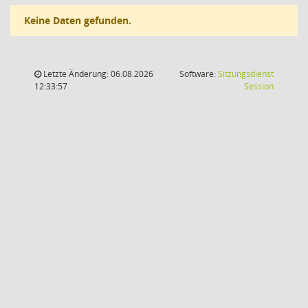
Keine Daten gefunden.
Letzte Änderung: 06.08.2026
Software:
Sitzungsdienst
(Wird in
12:33:57
Session