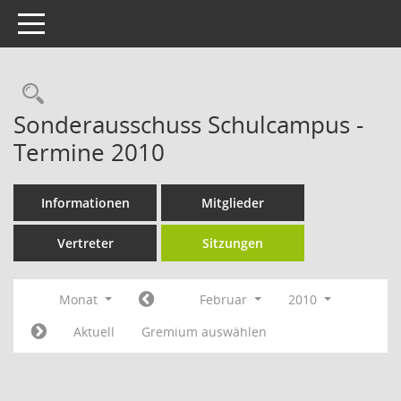
Toggle navigation
Rechercheauswahl
Sonderausschuss Schulcampus -
Termine 2010
Informationen
Mitglieder
Vertreter
Sitzungen
Monat
Februar
2010
Aktuell
Gremium auswählen