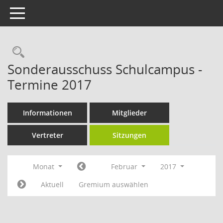
Toggle navigation
Rechercheauswahl
Sonderausschuss Schulcampus -
Termine 2017
Informationen
Mitglieder
Vertreter
Sitzungen
Monat
Februar
2017
Aktuell
Gremium auswählen