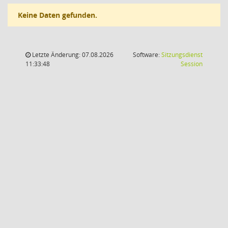
Keine Daten gefunden.
Letzte Änderung: 07.08.2026
Software:
Sitzungsdienst
(Wird in
11:33:48
Session