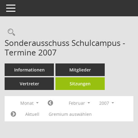
Toggle navigation
Rechercheauswahl
Sonderausschuss Schulcampus -
Termine 2007
Informationen
Mitglieder
Vertreter
Sitzungen
Monat
Februar
2007
Aktuell
Gremium auswählen