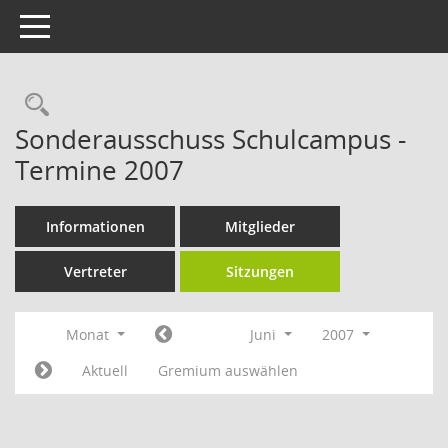
Toggle navigation
Rechercheauswahl
Sonderausschuss Schulcampus -
Termine 2007
Informationen
Mitglieder
Vertreter
Sitzungen
Monat
Juni
2007
Aktuell
Gremium auswählen