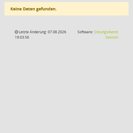
Keine Daten gefunden.
Letzte Änderung: 07.08.2026
Software:
Sitzungsdienst
(Wird in
19:03:56
Session