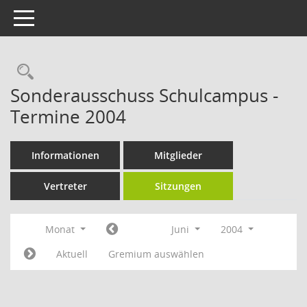
Toggle navigation
Rechercheauswahl
Sonderausschuss Schulcampus -
Termine 2004
Informationen
Mitglieder
Vertreter
Sitzungen
Monat
Juni
2004
Aktuell
Gremium auswählen