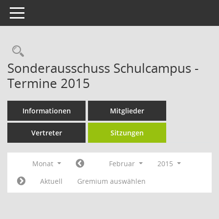
Toggle navigation
Rechercheauswahl
Sonderausschuss Schulcampus -
Termine 2015
Informationen
Mitglieder
Vertreter
Sitzungen
Monat
Februar
2015
Aktuell
Gremium auswählen