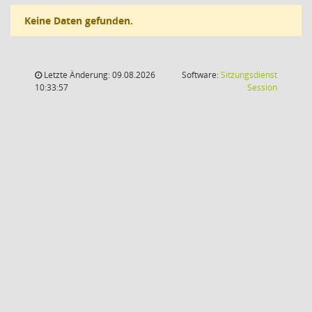
Keine Daten gefunden.
Letzte Änderung: 09.08.2026
Software:
Sitzungsdienst
(Wird in
10:33:57
Session