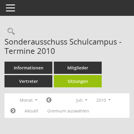
Toggle navigation
Rechercheauswahl
Sonderausschuss Schulcampus -
Termine 2010
Informationen
Mitglieder
Vertreter
Sitzungen
Monat
Juli
2010
Aktuell
Gremium auswählen