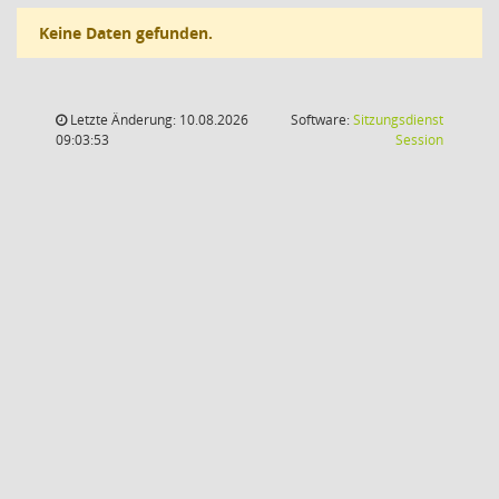
Keine Daten gefunden.
Letzte Änderung: 10.08.2026
Software:
Sitzungsdienst
(Wird in
09:03:53
Session