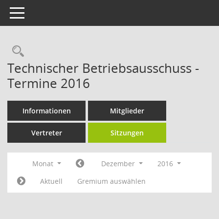
Toggle navigation
Rechercheauswahl
Technischer Betriebsausschuss -
Termine 2016
Informationen
Mitglieder
Vertreter
Sitzungen
Monat
Dezember
2016
Aktuell
Gremium auswählen