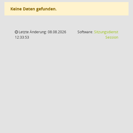
Keine Daten gefunden.
Letzte Änderung: 08.08.2026
Software:
Sitzungsdienst
(Wird in
12:33:53
Session