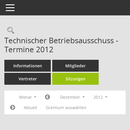
Toggle navigation
Rechercheauswahl
Technischer Betriebsausschuss -
Termine 2012
Informationen
Mitglieder
Vertreter
Sitzungen
Monat
Dezember
2012
Aktuell
Gremium auswählen