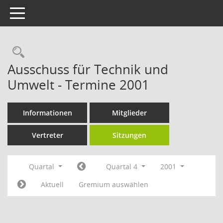
Toggle navigation
Rechercheauswahl
Ausschuss für Technik und
Umwelt - Termine 2001
Informationen
Mitglieder
Vertreter
Sitzungen
Quartal
Quartal 4
2001
Aktuell
Gremium auswählen