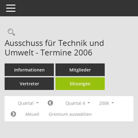
Toggle navigation
Rechercheauswahl
Ausschuss für Technik und
Umwelt - Termine 2006
Informationen
Mitglieder
Vertreter
Sitzungen
Quartal
Quartal 4
2006
Aktuell
Gremium auswählen