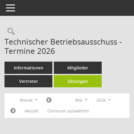
Toggle navigation
Rechercheauswahl
Technischer Betriebsausschuss -
Termine 2026
Informationen
Mitglieder
Vertreter
Sitzungen
Monat
Mai
2026
Aktuell
Gremium auswählen