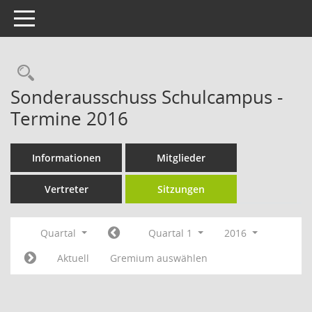
Toggle navigation
Rechercheauswahl
Sonderausschuss Schulcampus -
Termine 2016
Informationen
Mitglieder
Vertreter
Sitzungen
Quartal
Quartal 1
2016
Aktuell
Gremium auswählen