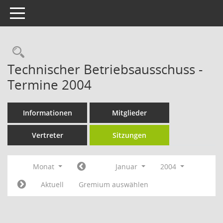
Toggle navigation
Rechercheauswahl
Technischer Betriebsausschuss -
Termine 2004
Informationen
Mitglieder
Vertreter
Sitzungen
Monat
Januar
2004
Aktuell
Gremium auswählen