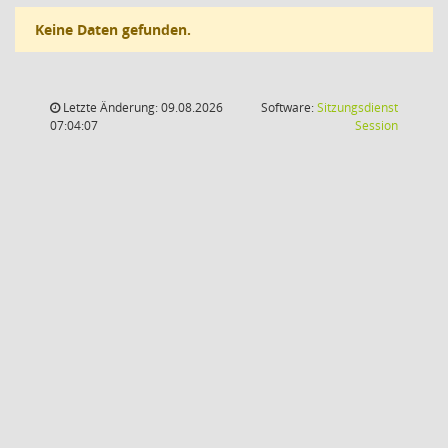
Keine Daten gefunden.
Letzte Änderung: 09.08.2026
Software:
Sitzungsdienst
(Wird in
07:04:07
Session