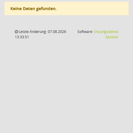
Keine Daten gefunden.
Letzte Änderung: 07.08.2026
Software:
Sitzungsdienst
(Wird in
13:33:51
Session