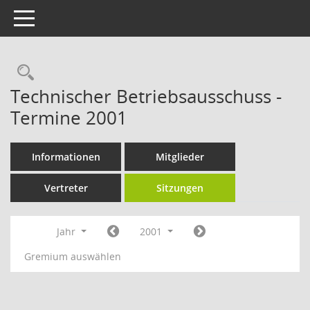
Toggle navigation
Rechercheauswahl
Technischer Betriebsausschuss -
Termine 2001
Informationen
Mitglieder
Vertreter
Sitzungen
Jahr
2001
Gremium auswählen