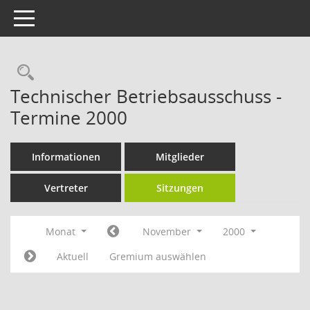
Toggle navigation
Rechercheauswahl
Technischer Betriebsausschuss -
Termine 2000
Informationen
Mitglieder
Vertreter
Sitzungen
Monat
November
2000
Aktuell
Gremium auswählen