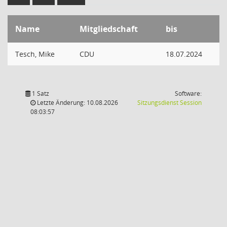
Name
Mitgliedschaft
bis
Tesch, Mike
CDU
18.07.2024
1 Satz
Software:
(Wird in
Letzte Änderung: 10.08.2026
Sitzungsdienst
Session
08:03:57