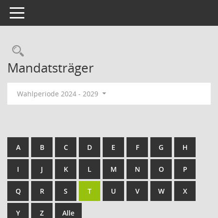
Toggle navigation
Rechercheauswahl
Mandatsträger
Wahlperiode 2024 - 2029
A
B
C
D
E
F
G
H
I
J
K
L
M
N
O
P
Q
R
S
T
U
V
W
X
Y
Z
Alle