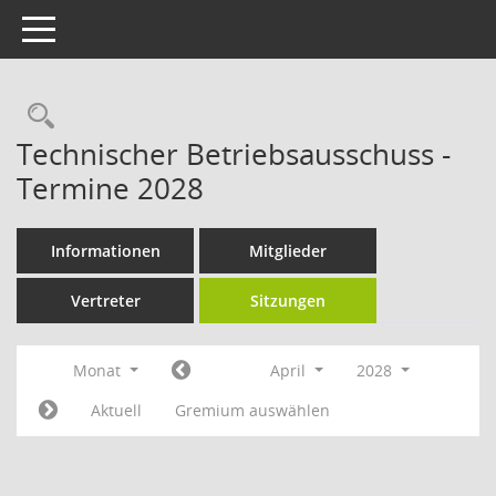
Toggle navigation
Rechercheauswahl
Technischer Betriebsausschuss -
Termine 2028
Informationen
Mitglieder
Vertreter
Sitzungen
Monat
April
2028
Aktuell
Gremium auswählen