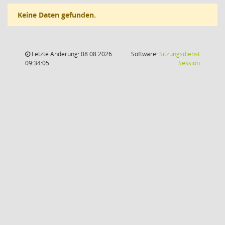
Keine Daten gefunden.
Letzte Änderung: 08.08.2026
Software:
Sitzungsdienst
(Wird in
09:34:05
Session