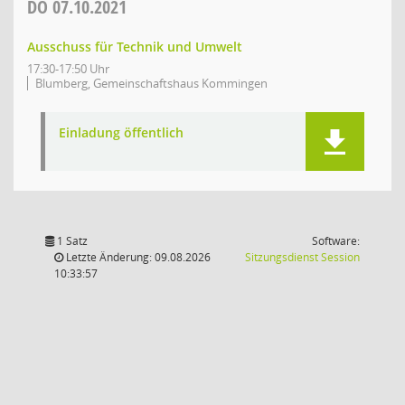
DO
07.10.2021
Ausschuss für Technik und Umwelt
17:30-17:50 Uhr
Blumberg, Gemeinschaftshaus Kommingen
Einladung öffentlich
1 Satz
Software:
(Wird in
Letzte Änderung: 09.08.2026
Sitzungsdienst
Session
10:33:57