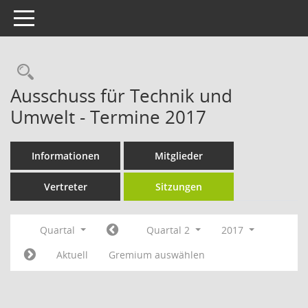
Toggle navigation
Rechercheauswahl
Ausschuss für Technik und
Umwelt - Termine 2017
Informationen
Mitglieder
Vertreter
Sitzungen
Quartal
Quartal 2
2017
Aktuell
Gremium auswählen