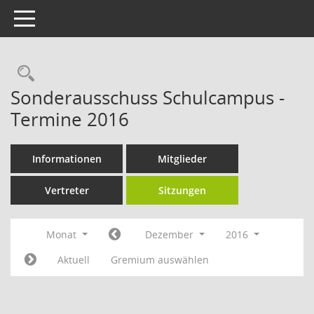
Toggle navigation
Rechercheauswahl
Sonderausschuss Schulcampus -
Termine 2016
Informationen
Mitglieder
Vertreter
Sitzungen
Monat
Dezember
2016
Aktuell
Gremium auswählen