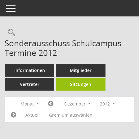
Toggle navigation
Rechercheauswahl
Sonderausschuss Schulcampus -
Termine 2012
Informationen
Mitglieder
Vertreter
Sitzungen
Monat
Dezember
2012
Aktuell
Gremium auswählen